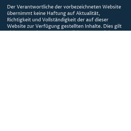
Der Verantwortliche der vorbezeichneten Website
übernimmt keine Haftung auf Aktualität,
Richtigkeit und Vollständigkeit der auf dieser
Website zur Verfügung gestellten Inhalte. Dies gilt
nicht, wenn dem Verantwortlichen vorsätzliches
oder grob fahrlässiges Verhalten vorzuwerfen ist.
Die Inhalte wurden mit der größtmöglichen
Sorgfalt und nach bestem Gewissen erstellt.
Dennoch kann die inhaltliche Richtigkeit,
insbesondere bei komplexen Themen nicht
gewährleistet werden, so dass der Verantwortliche
den Nutzern empfiehlt, bei wichtigen
Informationen bei den zuständigen Stellen
anzufragen oder rechtliche Beratung in Anspruch
zu nehmen.
Namentlich gekennzeichnete Beiträge, die auf der
Website öffentlich zugänglich gemacht werden,
geben die Meinung des jeweiligen Autors und nicht
immer die Meinung des Website-Betreibers wieder.